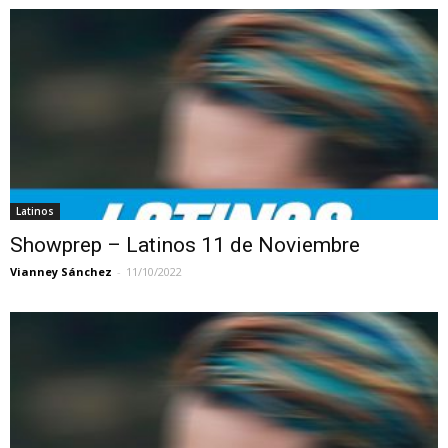
Latinos
Showprep – Latinos 11 de Noviembre
Vianney Sánchez
-
11/10/2022