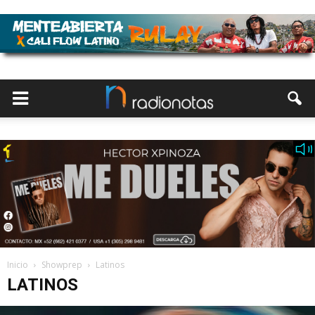
Inicio
Showprep
Latinos
LATINOS