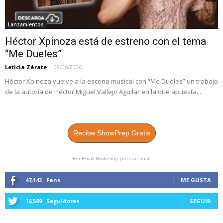
Lanzamientos
Héctor Xpinoza está de estreno con el tema
“Me Dueles”
Leticia Zárate
-
08/06/2026
Héctor Xpinoza vuelve a la escena musical con “Me Dueles” un trabajo
de la autoría de Héctor Miguel Vallejo Aguilar en la que apuesta...
Recibe ShowPrep Gratis
For Email Marketing you can trust.
47,143
Fans
ME GUSTA
16,569
Seguidores
SEGUIR