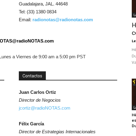
Guadalajara
,
JAL. 44648
Tel: (33) 1380 0834
L
Email:
radionotas@radionotas.com
H
c
NOTAS@radioNOTAS.com
Le
Hé
Du
e Lunes a Viernes de 9:00 am a 5:00 pm PST
Va
Contactos
Juan Carlos Ortiz
Director de Negocios
jcortiz@radioNOTAS.com
L
Hé
es
Félix García
Du
Director de Estrategias Internacionales