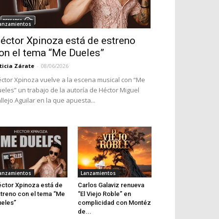
anzamientos
éctor Xpinoza está de estreno
on el tema “Me Dueles”
ticia Zárate
-
08/06/2026
ctor Xpinoza vuelve a la escena musical con “Me
eles” un trabajo de la autoría de Héctor Miguel
llejo Aguilar en la que apuesta...
anzamientos
Lanzamientos
ctor Xpinoza está de
Carlos Galaviz renueva
treno con el tema “Me
“El Viejo Roble” en
eles”
complicidad con Montéz
de...