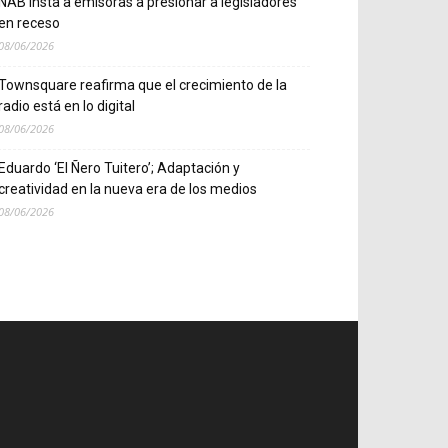
NAB insta a emisoras a presionar a legisladores
en receso
08/06/2026
Townsquare reafirma que el crecimiento de la
radio está en lo digital
08/06/2026
Eduardo ‘El Ñero Tuitero’; Adaptación y
creatividad en la nueva era de los medios
08/06/2026