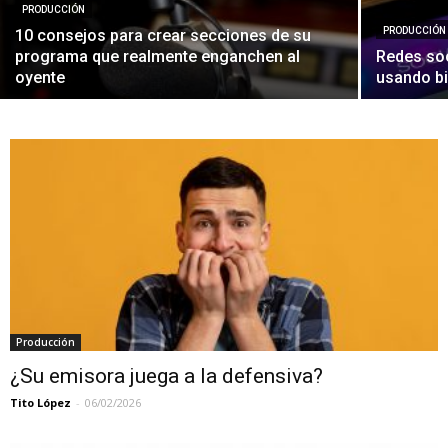
PRODUCCIÓN
PRODUCCIÓN
10 consejos para crear secciones de su
programa que realmente enganchen al
Redes soc
oyente
usando b
Producción
¿Su emisora juega a la defensiva?
Tito López
-
06/02/2026