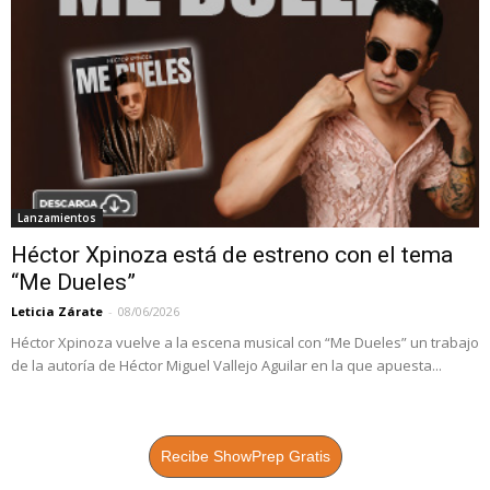
Lanzamientos
Héctor Xpinoza está de estreno con el tema
“Me Dueles”
Leticia Zárate
-
08/06/2026
Héctor Xpinoza vuelve a la escena musical con “Me Dueles” un trabajo
de la autoría de Héctor Miguel Vallejo Aguilar en la que apuesta...
Recibe ShowPrep Gratis