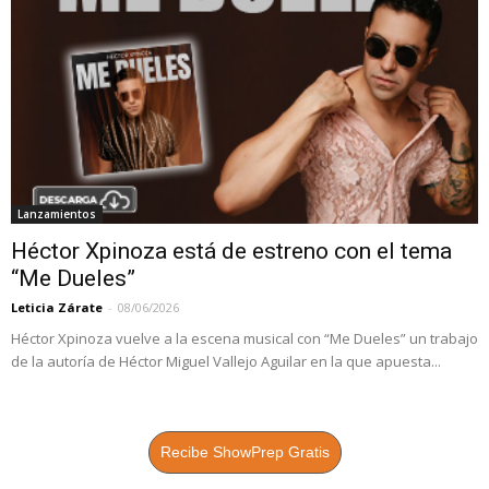
Lanzamientos
Héctor Xpinoza está de estreno con el tema
“Me Dueles”
Leticia Zárate
-
08/06/2026
Héctor Xpinoza vuelve a la escena musical con “Me Dueles” un trabajo
de la autoría de Héctor Miguel Vallejo Aguilar en la que apuesta...
Recibe ShowPrep Gratis