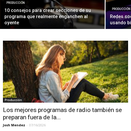
PRODUCCIÓN
PRODUCCIÓN
10 consejos para crear secciones de su
programa que realmente enganchen al
Redes soc
oyente
usando b
Producción
Los mejores programas de radio también se
preparan fuera de la...
Josh Mendez
-
07/16/2026