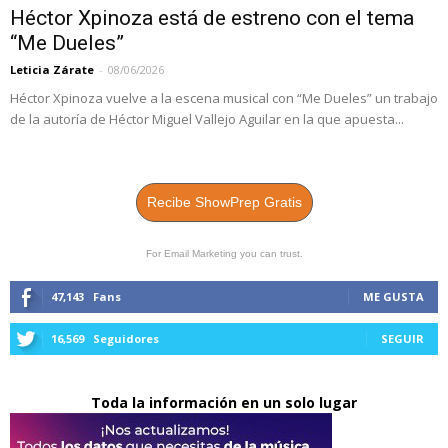
Héctor Xpinoza está de estreno con el tema
“Me Dueles”
Leticia Zárate
-
08/06/2026
Héctor Xpinoza vuelve a la escena musical con “Me Dueles” un trabajo
de la autoría de Héctor Miguel Vallejo Aguilar en la que apuesta...
Recibe ShowPrep Gratis
For Email Marketing you can trust.
47,143
Fans
ME GUSTA
16,569
Seguidores
SEGUIR
Toda la información en un solo lugar