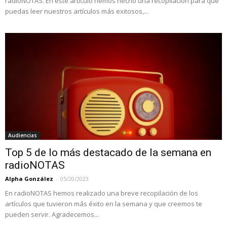
radioNOTAS. En este articulo hemos hecho una recopilación para que
puedas leer nuestros artículos más exitosos,...
Audiencias
Top 5 de lo más destacado de la semana en
radioNOTAS
Alpha González
-
05/20/2023
En radioNOTAS hemos realizado una breve recopilación de los
artículos que tuvieron más éxito en la semana y que creemos te
pueden servir. Agradecemos...