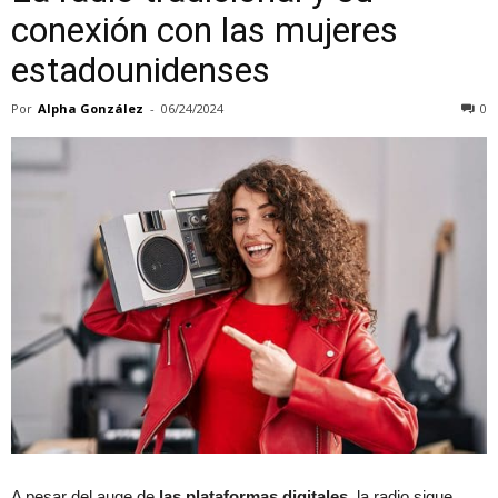
conexión con las mujeres
estadounidenses
Por
Alpha González
-
06/24/2024
0
A pesar del auge de
las plataformas digitales,
la radio sigue