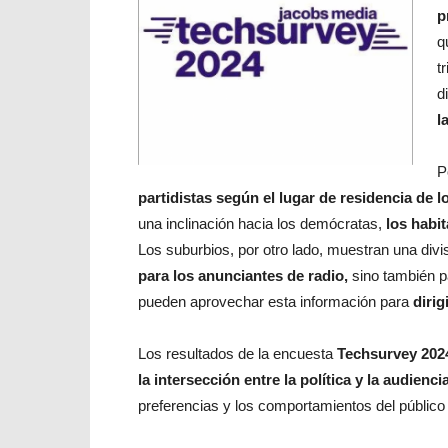
p
q
t
d
l
P
partidistas según el lugar de residencia de l
una inclinación hacia los demócratas,
los habit
Los suburbios, por otro lado, muestran una divi
para los anunciantes de radio,
sino también p
pueden aprovechar esta información para
dirig
Los resultados de la encuesta
Techsurvey 202
la intersección entre la política y la audienci
preferencias y los comportamientos del públic