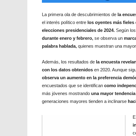
La primera ola de descubrimientos de
la encue
el interés político entre
los oyentes más fieles 
elecciones presidenciales de 2024.
Según los 
durante enero y febrero,
se observa un
marca
palabra hablada,
quienes muestran una mayor 
Además, los resultados de
la encuesta revela
con los datos obtenidos
en 2020. Aunque sigu
observa un aumento en la preferencia demóc
encuestados que se identifican
como independ
más jóvenes mostrando
una mayor tendencia 
generaciones mayores tienden a inclinarse
hac
E
i
c