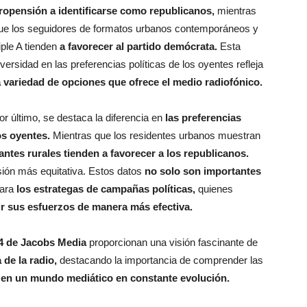
ropensión a identificarse como republicanos,
mientras
ue los seguidores de formatos urbanos contemporáneos y
riple A tienden
a favorecer al partido demócrata.
Esta
iversidad en las preferencias políticas de los oyentes refleja
a variedad de opciones que ofrece el medio radiofónico.
or último, se destaca la diferencia en
las preferencias
os oyentes.
Mientras que los residentes urbanos muestran
antes rurales tienden a favorecer a los republicanos.
sión más equitativa. Estos datos
no solo son importantes
ara
los estrategas de campañas políticas,
quienes
ir sus esfuerzos de manera más efectiva.
4 de Jacobs Media
proporcionan una visión fascinante de
a de la radio,
destacando la importancia de comprender las
o
en un mundo mediático en constante evolución.