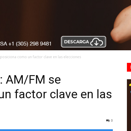
posiciona como un factor clave en las elecciones
4: AM/FM se
n factor clave en las
0