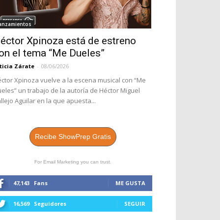
anzamientos
éctor Xpinoza está de estreno
on el tema “Me Dueles”
ticia Zárate
-
08/06/2026
ctor Xpinoza vuelve a la escena musical con “Me
eles” un trabajo de la autoría de Héctor Miguel
llejo Aguilar en la que apuesta...
Recibe ShowPrep Gratis
For Email Marketing you can trust.
47,143
Fans
ME GUSTA
16,569
Seguidores
SEGUIR