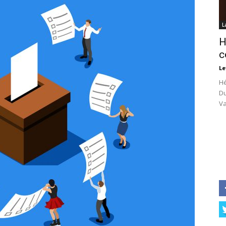
L
H
c
Le
Hé
Du
Va