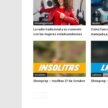
Uncategorized
Audio
La radio tradicional y su conexión
Cómo funci
con las mujeres estadounidenses
manejada por
Insólitas
Latinos
Showprep – Insólitas 27 de Octubre
Showprep –