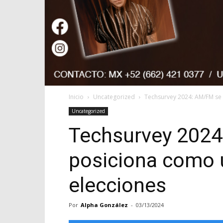
Inicio
Uncategorized
Techsurvey 2024: AM/FM se 
Uncategorized
Techsurvey 202
posiciona como u
elecciones
Por
Alpha González
-
03/13/2024