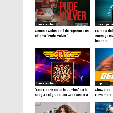
Lanzamientos
Uncategoriz
Genesis Colón está de regreso con
La radio del
el tema “Pude Volver”
enemigo inv
hackers
Lanzamientos
Deportes
“Esta Noche se Baila Cumbia” así lo
Showprep –
asegura el grupo Los Giles Dinastía
Noviembre