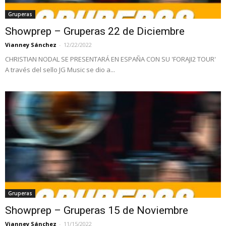
Gruperas
Showprep – Gruperas 22 de Diciembre
Vianney Sánchez
-
12/22/2022
CHRISTIAN NODAL SE PRESENTARÁ EN ESPAÑA CON SU 'FORAJI2 TOUR'
A través del sello JG Music se dio a...
Gruperas
Showprep – Gruperas 15 de Noviembre
Vianney Sánchez
-
11/15/2022