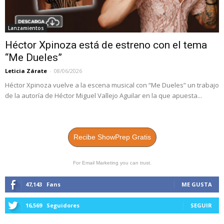
Lanzamientos
Héctor Xpinoza está de estreno con el tema
“Me Dueles”
Leticia Zárate
-
08/06/2026
Héctor Xpinoza vuelve a la escena musical con “Me Dueles” un trabajo
de la autoría de Héctor Miguel Vallejo Aguilar en la que apuesta...
Recibe ShowPrep Gratis
For Email Marketing you can trust.
47,143
Fans
ME GUSTA
16,569
Seguidores
SEGUIR