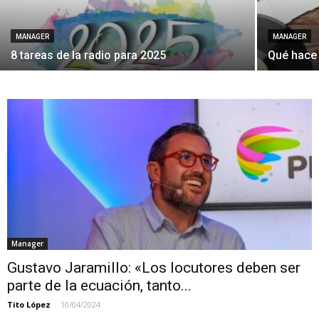
MANAGER
MANAGER
8 tareas de la radio para 2025
Qué hace
Manager
Gustavo Jaramillo: «Los locutores deben ser
parte de la ecuación, tanto...
Tito López
-
10/04/2024