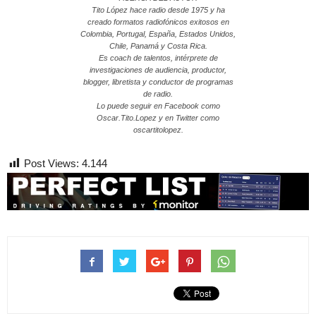
Tito López hace radio desde 1975 y ha
creado formatos radiofónicos exitosos en
Colombia, Portugal, España, Estados Unidos,
Chile, Panamá y Costa Rica.
Es coach de talentos, intérprete de
investigaciones de audiencia, productor,
blogger, libretista y conductor de programas
de radio.
Lo puede seguir en Facebook como
Oscar.Tito.Lopez y en Twitter como
oscartitolopez.
Post Views:
4.144