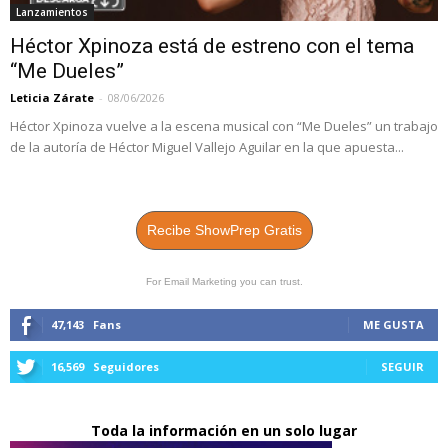
Lanzamientos
Héctor Xpinoza está de estreno con el tema
“Me Dueles”
Leticia Zárate
-
08/06/2026
Héctor Xpinoza vuelve a la escena musical con “Me Dueles” un trabajo
de la autoría de Héctor Miguel Vallejo Aguilar en la que apuesta...
Recibe ShowPrep Gratis
For Email Marketing you can trust.
47,143
Fans
ME GUSTA
16,569
Seguidores
SEGUIR
Toda la información en un solo lugar