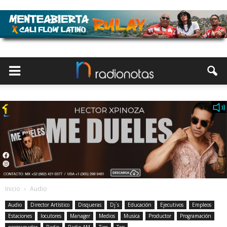
Inicio
Audio
Audio
Director Artístico
Disqueras
Dj`s
Educación
Ejecutivos
Empleos
Estaciones
locutores
Manager
Medios
Musica
Productor
Programación
programador
Radio
Radio AM
Tips
Top