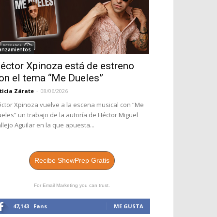
anzamientos
éctor Xpinoza está de estreno
on el tema “Me Dueles”
ticia Zárate
-
08/06/2026
ctor Xpinoza vuelve a la escena musical con “Me
eles” un trabajo de la autoría de Héctor Miguel
llejo Aguilar en la que apuesta...
Recibe ShowPrep Gratis
For Email Marketing you can trust.
47,143
Fans
ME GUSTA