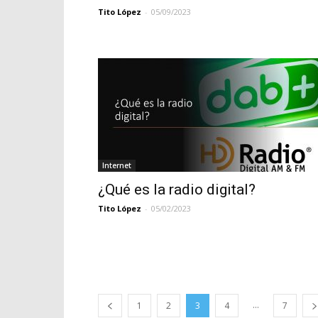
Tito López
-
05/09/2023
Internet
¿Qué es la radio digital?
Tito López
-
05/02/2023
...
1
2
3
4
7