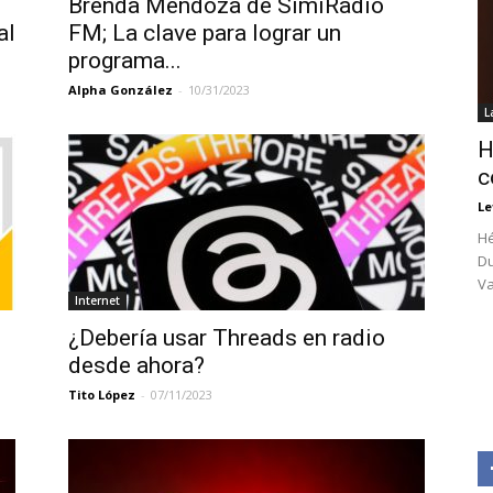
Brenda Mendoza de SimiRadio
al
FM; La clave para lograr un
programa...
Alpha González
-
10/31/2023
L
H
c
Le
Hé
Du
Va
Internet
¿Debería usar Threads en radio
desde ahora?
Tito López
-
07/11/2023