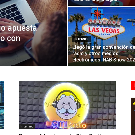
mo apuesta
do con
INTERNET
Llegó la gran convención d
radio y otros medios
electrónicos: NAB Show 20
Internet