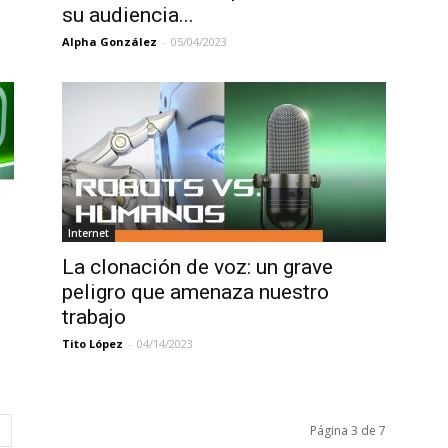
su audiencia...
Alpha González
-
05/04/2023
Internet
La clonación de voz: un grave
peligro que amenaza nuestro
trabajo
Tito López
-
04/14/2023
Página 3 de 7