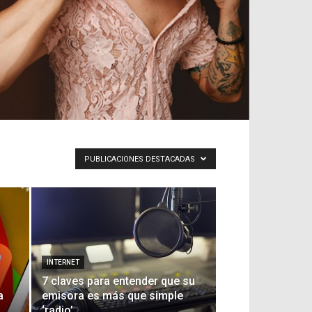
PUBLICACIONES DESTACADAS
INTERNET
7 claves para entender que su
a
emisora es más que simple
‘radio’