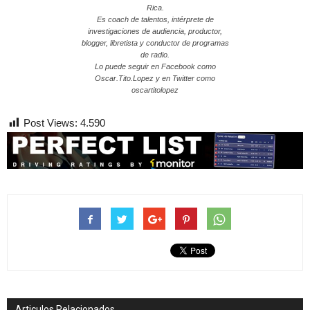
Rica.
Es coach de talentos, intérprete de
investigaciones de audiencia, productor,
blogger, libretista y conductor de programas
de radio.
Lo puede seguir en Facebook como
Oscar.Tito.Lopez y en Twitter como
oscartitolopez
Post Views:
4.590
Articulos Relacionados