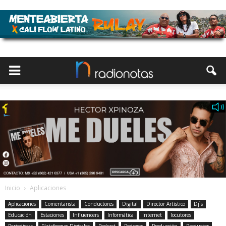
Inicio
Aplicaciones
Aplicaciones
Comentarista
Conductores
Digital
Director Artístico
Dj`s
Educación
Estaciones
Influencers
Informática
Internet
locutores
Periodistas
Plataformas Digitales
Podcast
Podcasts
Producción
Productor