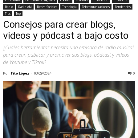
Radio
Radio AM
Redes Sociales
Tecnología
Telecomunicaciones
Tendencias
Tips
Top
Consejos para crear blogs,
videos y pódcast a bajo costo
¿Cuáles herramientas necesita una emisora de radio musical
para crear, publicar y promover sus blogs, pódcast y videos
de Youtube y Tiktok?
Por
Tito López
-
03/29/2024
0