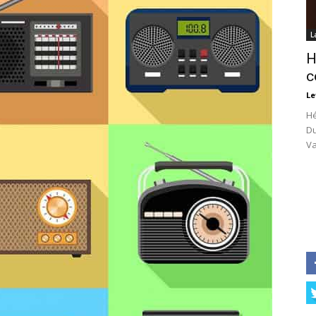
L
H
c
Le
Hé
Du
Va