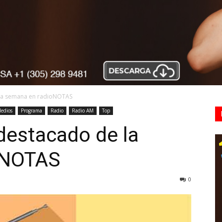
 la semana en radioNOTAS
edios
Programa
Radio
Radio AM
Top
destacado de la
oNOTAS
0