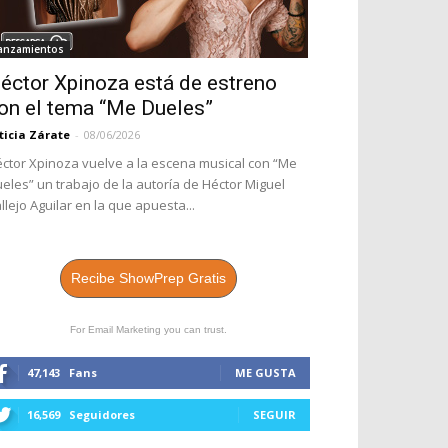
anzamientos
éctor Xpinoza está de estreno
on el tema “Me Dueles”
ticia Zárate
-
08/06/2026
ctor Xpinoza vuelve a la escena musical con “Me
eles” un trabajo de la autoría de Héctor Miguel
llejo Aguilar en la que apuesta...
Recibe ShowPrep Gratis
For Email Marketing you can trust.
47,143
Fans
ME GUSTA
16,569
Seguidores
SEGUIR