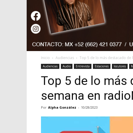
Inicio
Audiencias
Top 5 de lo más destacado de
Audiencias
Audio
Entrevista
Estaciones
locutores
M
Top 5 de lo más 
semana en radi
Por
Alpha González
-
10/28/2023