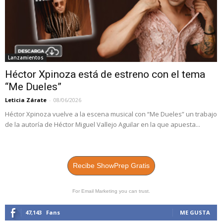
Lanzamientos
Héctor Xpinoza está de estreno con el tema
“Me Dueles”
Leticia Zárate
-
08/06/2026
Héctor Xpinoza vuelve a la escena musical con “Me Dueles” un trabajo
de la autoría de Héctor Miguel Vallejo Aguilar en la que apuesta...
Recibe ShowPrep Gratis
For Email Marketing you can trust.
47,143
Fans
ME GUSTA