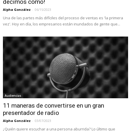
decimos cómo!
Alpha González
-
06/15/2023
Una de las partes más difíciles del proceso de ventas es 'la primera
vez'. Hoy en día, los empresarios están inundados de gente que...
Audiencias
11 maneras de convertirse en un gran
presentador de radio
Alpha González
-
03/07/2023
¿Quién quiere escuchar a una persona aburrida? Lo último que