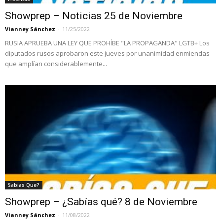
Showprep – Noticias 25 de Noviembre
Vianney Sánchez
-
11/25/2022
RUSIA APRUEBA UNA LEY QUE PROHÍBE "LA PROPAGANDA" LGTB+ Los
diputados rusos aprobaron este jueves por unanimidad enmiendas
que amplían considerablemente...
Sabias Que?
Showprep – ¿Sabías qué? 8 de Noviembre
Vianney Sánchez
-
11/08/2022