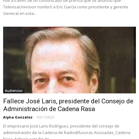
Fue a través de un comunicado de prensa que se anunció que
TelevisaUnivision nombró a Eric García como presidente y gerente
General en esta...
Audiencias
Fallece José Laris, presidente del Consejo de
Administración de Cadena Rasa
Alpha González
-
04/17/2023
El empresario José Laris Rodríguez, presidente del consejo de
administración de la Cadena de Radiodifusoras Asociadas, Cadena
Rasa, falleció este fin de...