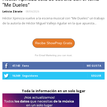
“Me Dueles”
Leticia Zárate
-
08/06/2026
Héctor Xpinoza vuelve a la escena musical con “Me Dueles” un trabajo
de la autoría de Héctor Miguel Vallejo Aguilar en la que apuesta...
Recibe ShowPrep Gratis
For Email Marketing you can trust.
47,143
Fans
ME GUSTA
16,569
Seguidores
SEGUIR
Toda la información en un solo lugar