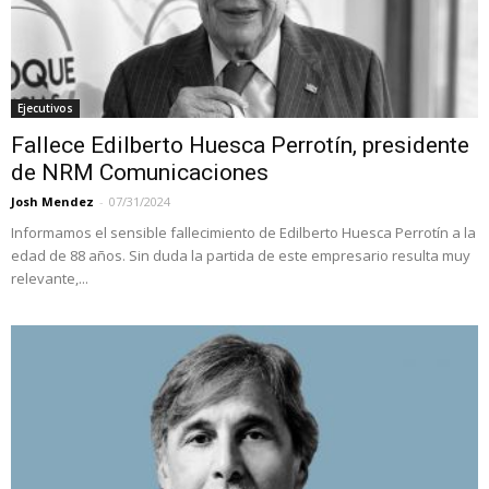
Ejecutivos
Fallece Edilberto Huesca Perrotín, presidente
de NRM Comunicaciones
Josh Mendez
-
07/31/2024
Informamos el sensible fallecimiento de Edilberto Huesca Perrotín a la
edad de 88 años. Sin duda la partida de este empresario resulta muy
relevante,...