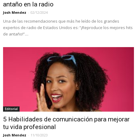
antaño en la radio
Josh Mendez
-
02/12/2024
Una de las recomendaciones que más he leído de los grandes
expertos de radio de Estados Unidos es: “¡Reproduce los mejores hits
de antaño!”....
Editorial
5 Habilidades de comunicación para mejorar
tu vida profesional
Josh Mendez
-
11/10/2023