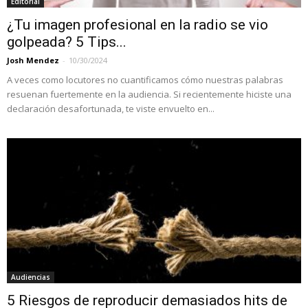
Editorial
¿Tu imagen profesional en la radio se vio
golpeada? 5 Tips...
Josh Mendez
-
10/30/2024
A veces como locutores no cuantificamos cómo nuestras palabras
resuenan fuertemente en la audiencia. Si recientemente hiciste una
declaración desafortunada, te viste envuelto en...
Audiencias
5 Riesgos de reproducir demasiados hits de