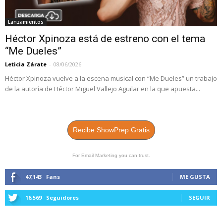
Lanzamientos
Héctor Xpinoza está de estreno con el tema
“Me Dueles”
Leticia Zárate
-
08/06/2026
Héctor Xpinoza vuelve a la escena musical con “Me Dueles” un trabajo
de la autoría de Héctor Miguel Vallejo Aguilar en la que apuesta...
Recibe ShowPrep Gratis
For Email Marketing you can trust.
47,143
Fans
ME GUSTA
16,569
Seguidores
SEGUIR