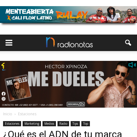
Inicio
Estaciones
Estaciones
Marketing
Medios
Radio
Tips
Top
¿Qué es el ADN de tu marca