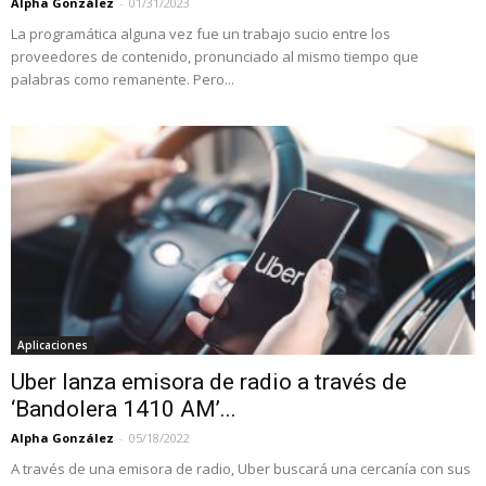
Alpha González
-
01/31/2023
La programática alguna vez fue un trabajo sucio entre los
proveedores de contenido, pronunciado al mismo tiempo que
palabras como remanente. Pero...
Aplicaciones
Uber lanza emisora de radio a través de
‘Bandolera 1410 AM’...
Alpha González
-
05/18/2022
A través de una emisora de radio, Uber buscará una cercanía con sus