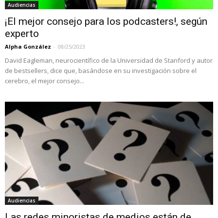
Audiencias
¡El mejor consejo para los podcasters!, según
experto
Alpha González
-
08/25/2023
David Eagleman, neurocientífico de la Universidad de Stanford y autor
de bestsellers, dice que, basándose en su investigación sobre el
cerebro, el mejor consejo...
Audiencias
Las redes minoristas de medios están de