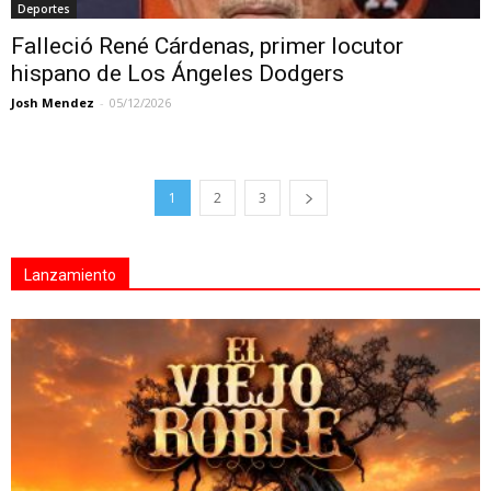
Deportes
Falleció René Cárdenas, primer locutor
hispano de Los Ángeles Dodgers
Josh Mendez
-
05/12/2026
1
2
3
Lanzamiento