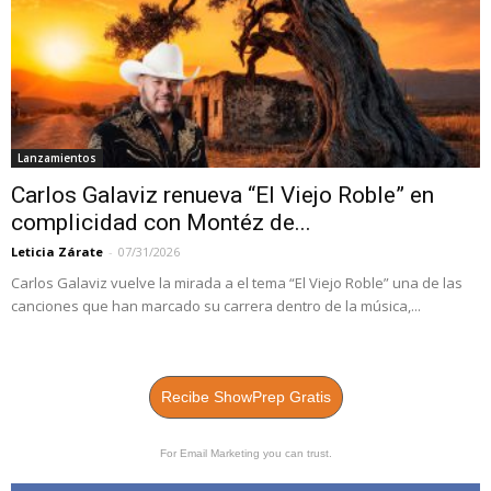
Lanzamientos
Carlos Galaviz renueva “El Viejo Roble” en
complicidad con Montéz de...
Leticia Zárate
-
07/31/2026
Carlos Galaviz vuelve la mirada a el tema “El Viejo Roble” una de las
canciones que han marcado su carrera dentro de la música,...
Recibe ShowPrep Gratis
For Email Marketing you can trust.