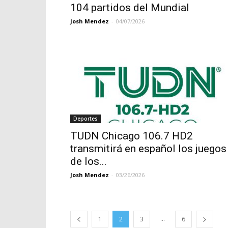
104 partidos del Mundial
Josh Mendez
-
04/07/2026
Deportes
TUDN Chicago 106.7 HD2
transmitirá en español los juegos
de los...
Josh Mendez
-
03/26/2026
...
1
2
3
6