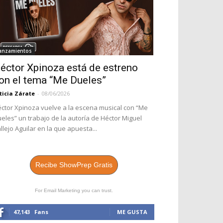
anzamientos
éctor Xpinoza está de estreno
on el tema “Me Dueles”
ticia Zárate
-
08/06/2026
ctor Xpinoza vuelve a la escena musical con “Me
eles” un trabajo de la autoría de Héctor Miguel
llejo Aguilar en la que apuesta...
Recibe ShowPrep Gratis
For Email Marketing you can trust.
47,143
Fans
ME GUSTA