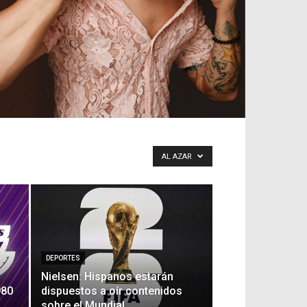
AL AZAR
DEPORTES
Nielsen: Hispanos estarán
980
dispuestos a oír contenidos
sobre el Mundial