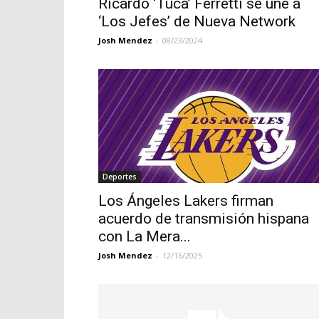
Ricardo ‘Tuca’ Ferretti se une a
‘Los Jefes’ de Nueva Network
Josh Mendez
-
08/23/2024
Deportes
Los Ángeles Lakers firman
acuerdo de transmisión hispana
con La Mera...
Josh Mendez
-
12/16/2025