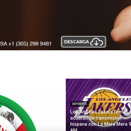
DEPORTES
Los Ángeles Lakers firman
acuerdo de transmisión
hispana con La Mera Mera 
AM