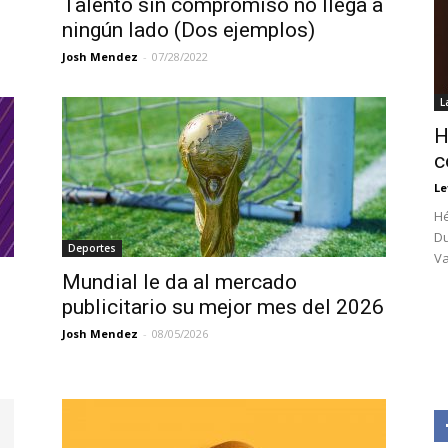
Talento sin compromiso no llega a
ningún lado (Dos ejemplos)
Josh Mendez
-
07/28/2022
L
H
c
Le
Hé
Du
Deportes
Va
Mundial le da al mercado
publicitario su mejor mes del 2026
Josh Mendez
-
08/05/2026