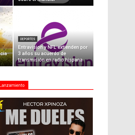
DEPORTES
Entravision y NFL extienden por
acia
3 años su acuerdo de
transmisión en radio hispana
Lanzamiento