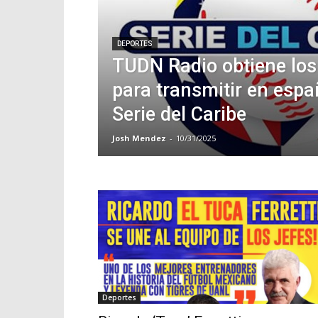
DEPORTES
TUDN Radio obtiene los
para transmitir en espa
Serie del Caribe
Josh Mendez
-
10/31/2025
Deportes