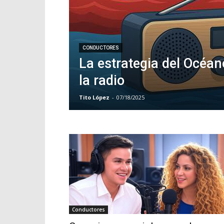
CONDUCTORES
La estrategia del Océan
la radio
Tito López
-
07/18/2025
Conductores