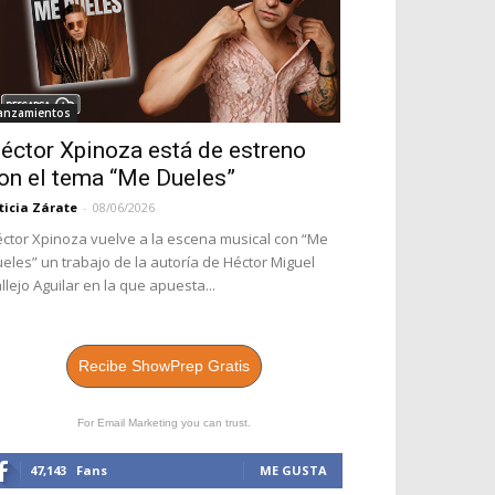
anzamientos
éctor Xpinoza está de estreno
on el tema “Me Dueles”
ticia Zárate
-
08/06/2026
ctor Xpinoza vuelve a la escena musical con “Me
eles” un trabajo de la autoría de Héctor Miguel
llejo Aguilar en la que apuesta...
Recibe ShowPrep Gratis
For Email Marketing you can trust.
47,143
Fans
ME GUSTA