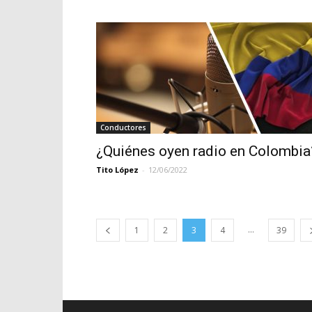
Conductores
¿Quiénes oyen radio en Colombia
Tito López
-
12/06/2022
...
1
2
3
4
39