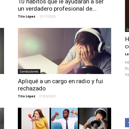
10 hábitos que le ayudarán a ser
un verdadero profesional de...
Tito López
-
12/17/2025
L
H
c
Le
Hé
Du
Conductores
Va
Apliqué a un cargo en radio y fui
rechazado
Tito López
-
07/25/2023