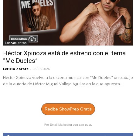
Lanzamientos
Héctor Xpinoza está de estreno con el tema
“Me Dueles”
Leticia Zárate
-
08/06/2026
Héctor Xpinoza vuelve a la escena musical con “Me Dueles” un trabajo
de la autoría de Héctor Miguel Vallejo Aguilar en la que apuesta...
Recibe ShowPrep Gratis
For Email Marketing you can trust.