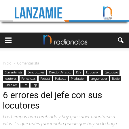
Inicio
Comentarista
Comentarista
Conductores
Director Artístico
Dj`s
Educación
Ejecutivos
locutores
Periodistas
Podcast
Podcasts
Producción
programador
Radio
Radio AM
Tips
Top
6 errores del jefe con sus
locutores
Los tiempos han cambiado y hay que saber adaptarse a
ellos. Lo que antes funcionaba puede que hoy no lo haga.