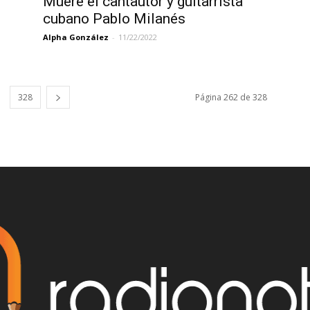
Muere el cantautor y guitarrista
cubano Pablo Milanés
Alpha González
-
11/22/2022
328
Página 262 de 328