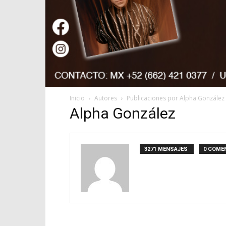
Inicio
Autores
Publicaciones por Alpha González
Alpha González
3271 MENSAJES
0 COME