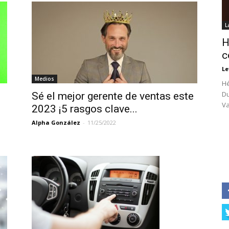
L
H
c
Le
Medios
Hé
Du
Sé el mejor gerente de ventas este
Va
2023 ¡5 rasgos clave...
Alpha González
-
11/25/2022