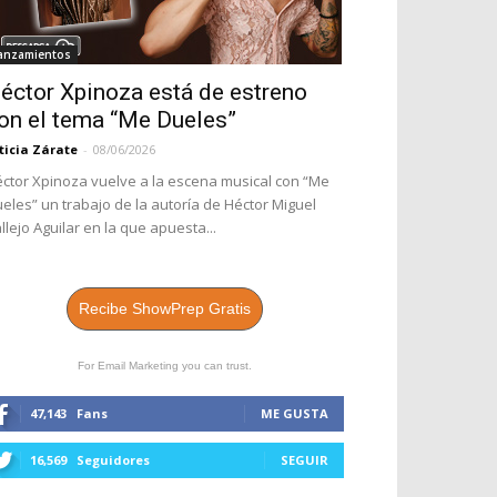
anzamientos
éctor Xpinoza está de estreno
on el tema “Me Dueles”
ticia Zárate
-
08/06/2026
ctor Xpinoza vuelve a la escena musical con “Me
eles” un trabajo de la autoría de Héctor Miguel
llejo Aguilar en la que apuesta...
Recibe ShowPrep Gratis
For Email Marketing you can trust.
47,143
Fans
ME GUSTA
16,569
Seguidores
SEGUIR