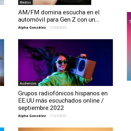
Medios
AM/FM domina escucha en el
automóvil para Gen Z con un...
Alpha González
-
11/24/2022
Audiencias
Grupos radiofónicos hispanos en
EE.UU más escuchados online /
septiembre 2022
Alpha González
-
11/23/2022