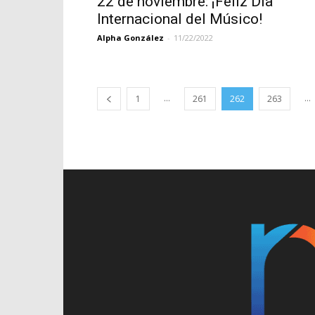
22 de noviembre: ¡Feliz Día
Internacional del Músico!
Alpha González
-
11/22/2022
...
...
1
261
262
263