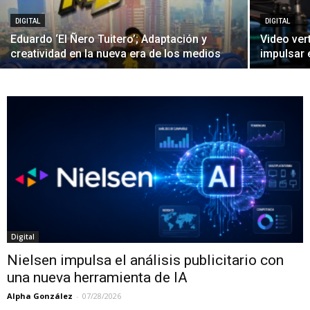
DIGITAL
DIGITAL
Eduardo ‘El Ñero Tuitero’; Adaptación y
Video ver
creatividad en la nueva era de los medios
impulsar 
Digital
Nielsen impulsa el análisis publicitario con
una nueva herramienta de IA
Alpha González
-
07/28/2026