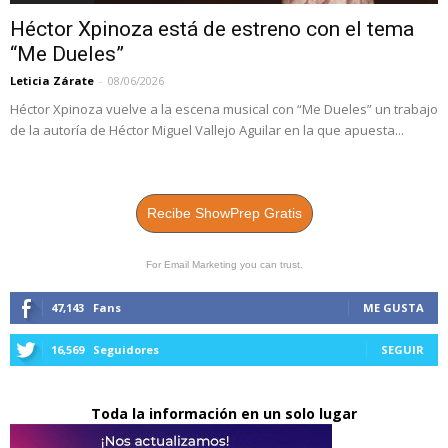
Héctor Xpinoza está de estreno con el tema
“Me Dueles”
Leticia Zárate
-
08/06/2026
Héctor Xpinoza vuelve a la escena musical con “Me Dueles” un trabajo
de la autoría de Héctor Miguel Vallejo Aguilar en la que apuesta...
Recibe ShowPrep Gratis
For Email Marketing you can trust.
47,143
Fans
ME GUSTA
16,569
Seguidores
SEGUIR
Toda la información en un solo lugar