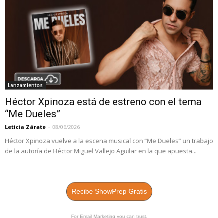
Lanzamientos
Héctor Xpinoza está de estreno con el tema
“Me Dueles”
Leticia Zárate
-
08/06/2026
Héctor Xpinoza vuelve a la escena musical con “Me Dueles” un trabajo
de la autoría de Héctor Miguel Vallejo Aguilar en la que apuesta...
Recibe ShowPrep Gratis
For Email Marketing you can trust.