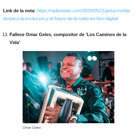
Link de la nota:
https://radionotas.com/2024/05/21/prisa-media-
destaca-la-evolucion-y-el-futuro-de-la-radio-en-foro-digital/
Fallece Omar Geles, compositor de ‘Los Caminos de la
Vida’
Omar Geles