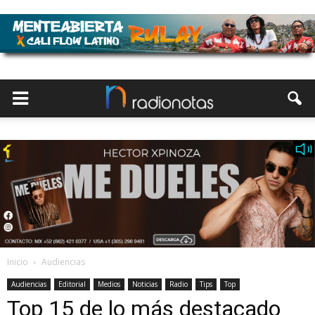
Inicio
Audiencias
Audiencias
Editorial
Medios
Noticias
Radio
Tips
Top
Top 15 de lo más destacado