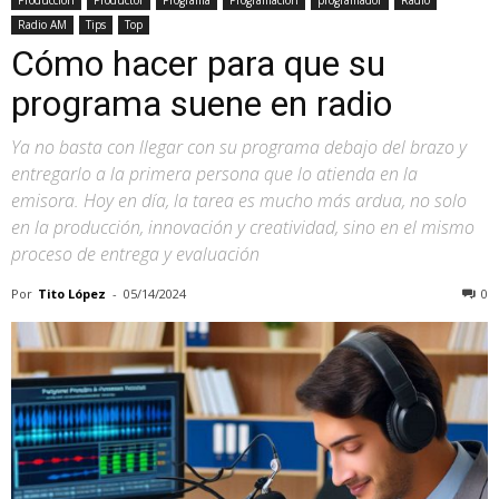
Radio AM
Tips
Top
Cómo hacer para que su
programa suene en radio
Ya no basta con llegar con su programa debajo del brazo y
entregarlo a la primera persona que lo atienda en la
emisora. Hoy en día, la tarea es mucho más ardua, no solo
en la producción, innovación y creatividad, sino en el mismo
proceso de entrega y evaluación
Por
Tito López
-
05/14/2024
0