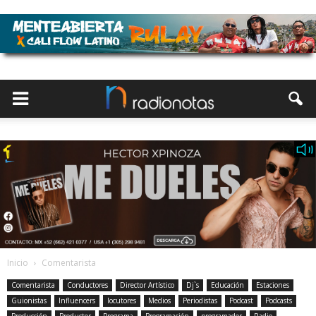
Inicio
Comentarista
Comentarista
Conductores
Director Artístico
Dj`s
Educación
Estaciones
Guionistas
Influencers
locutores
Medios
Periodistas
Podcast
Podcasts
Producción
Productor
Programa
Programación
programador
Radio