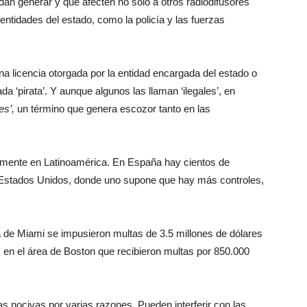
dan generar y que afecten no solo a otros radiodifusores
ntidades del estado, como la policía y las fuerzas
a licencia otorgada por la entidad encargada del estado o
a ‘pirata’. Y aunque algunos las llaman ‘ilegales’, en
es’,
un término que genera escozor tanto en las
icamente en Latinoamérica. En España hay cientos de
los Estados Unidos, donde uno supone que hay más controles,
a de Miami se impusieron multas de 3.5 millones de dólares
s en el área de Boston que recibieron multas por 850.000
s nocivas por varias razones. Pueden interferir con las