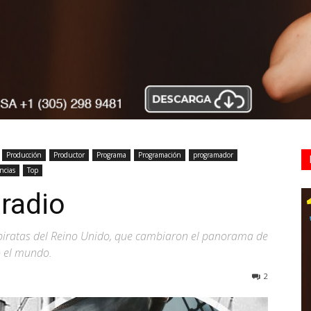
Producción
Productor
Programa
Programación
programador
ncias
Top
 radio
 piratas del Reino Unido, que cambiaron el panorama de
o el mundo.
2