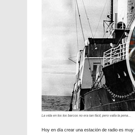
La vida en los los barcos no era tan fácil, pero valía la pena...
Hoy en día crear una estación de radio es muy f