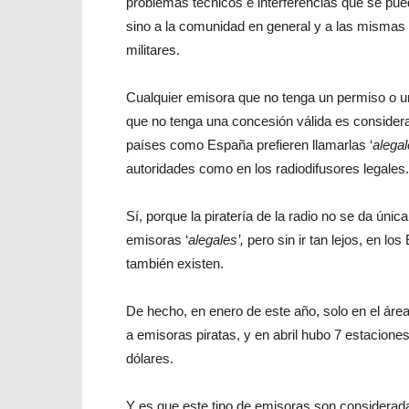
problemas técnicos e interferencias que se pue
sino a la comunidad en general y a las mismas e
militares.
Cualquier emisora que no tenga un permiso o un
que no tenga una concesión válida es considerad
países como España prefieren llamarlas ‘
alegal
autoridades como en los radiodifusores legales.
Sí, porque la piratería de la radio no se da ún
emisoras ‘
alegales’,
pero sin ir tan lejos, en 
también existen.
De hecho, en enero de este año, solo en el áre
a emisoras piratas, y en abril hubo 7 estacione
dólares.
Y es que este tipo de emisoras son considerada