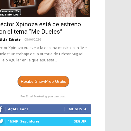
anzamientos
éctor Xpinoza está de estreno
on el tema “Me Dueles”
ticia Zárate
-
08/06/2026
ctor Xpinoza vuelve a la escena musical con “Me
eles” un trabajo de la autoría de Héctor Miguel
llejo Aguilar en la que apuesta...
Recibe ShowPrep Gratis
For Email Marketing you can trust.
47,143
Fans
ME GUSTA
16,569
Seguidores
SEGUIR