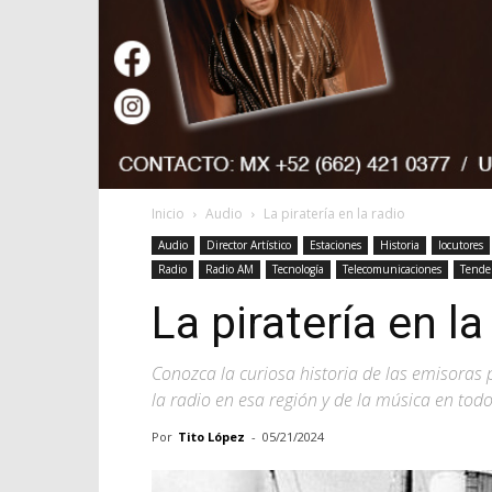
Inicio
Audio
La piratería en la radio
Audio
Director Artístico
Estaciones
Historia
locutores
Radio
Radio AM
Tecnología
Telecomunicaciones
Tende
La piratería en la
Conozca la curiosa historia de las emisoras
la radio en esa región y de la música en tod
Por
Tito López
-
05/21/2024