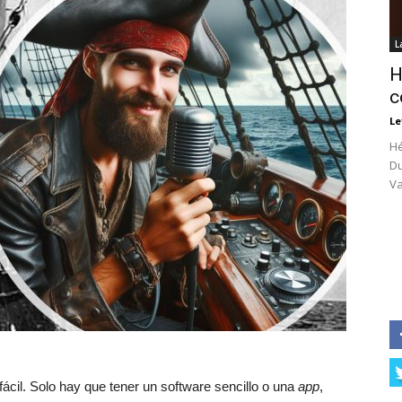
L
H
c
Le
Hé
Du
Va
ácil. Solo hay que tener un software sencillo o una
app
,