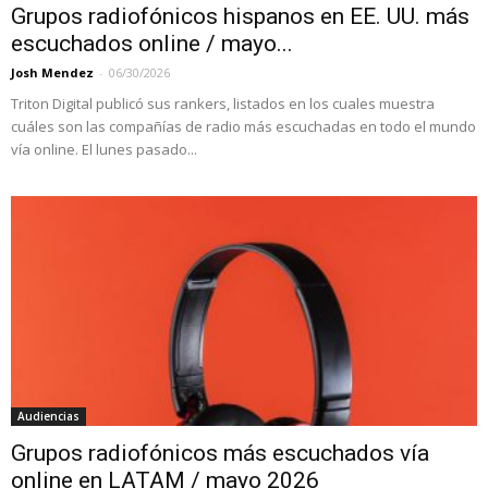
Grupos radiofónicos hispanos en EE. UU. más
escuchados online / mayo...
Josh Mendez
-
06/30/2026
Triton Digital publicó sus rankers, listados en los cuales muestra
cuáles son las compañías de radio más escuchadas en todo el mundo
vía online. El lunes pasado...
Audiencias
Grupos radiofónicos más escuchados vía
online en LATAM / mayo 2026