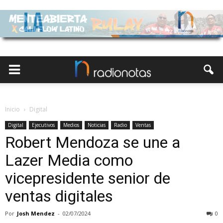
Inicio
Digital
Digital
Ejecutivos
Medios
Noticias
Radio
Ventas
Robert Mendoza se une a
Lazer Media como
vicepresidente senior de
ventas digitales
Por
Josh Mendez
-
02/07/2024
0