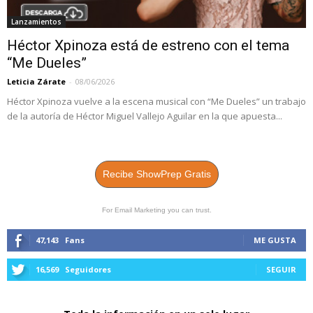
Lanzamientos
Héctor Xpinoza está de estreno con el tema
“Me Dueles”
Leticia Zárate
-
08/06/2026
Héctor Xpinoza vuelve a la escena musical con “Me Dueles” un trabajo
de la autoría de Héctor Miguel Vallejo Aguilar en la que apuesta...
Recibe ShowPrep Gratis
For Email Marketing you can trust.
47,143
Fans
ME GUSTA
16,569
Seguidores
SEGUIR