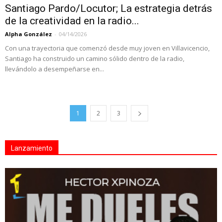
Santiago Pardo/Locutor; La estrategia detrás
de la creatividad en la radio...
Alpha González
-
04/14/2026
Con una trayectoria que comenzó desde muy joven en Villavicencio,
Santiago ha construido un camino sólido dentro de la radio,
llevándolo a desempeñarse en...
1
2
3
Lanzamiento