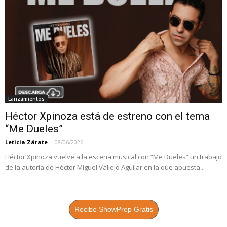
Lanzamientos
Héctor Xpinoza está de estreno con el tema
“Me Dueles”
Leticia Zárate
-
08/06/2026
Héctor Xpinoza vuelve a la escena musical con “Me Dueles” un trabajo
de la autoría de Héctor Miguel Vallejo Aguilar en la que apuesta...
Recibe ShowPrep Gratis