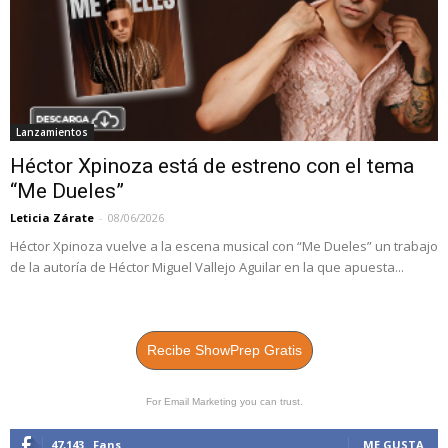
Lanzamientos
Héctor Xpinoza está de estreno con el tema
“Me Dueles”
Leticia Zárate
-
08/06/2026
Héctor Xpinoza vuelve a la escena musical con “Me Dueles” un trabajo
de la autoría de Héctor Miguel Vallejo Aguilar en la que apuesta...
Recibe ShowPrep Gratis
For Email Marketing you can trust.
47,143
Fans
ME GUSTA