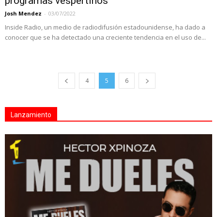
programas vespertinos
Josh Mendez
-
03/07/2022
Inside Radio, un medio de radiodifusión estadounidense, ha dado a
conocer que se ha detectado una creciente tendencia en el uso de...
4
5
6
Lanzamiento