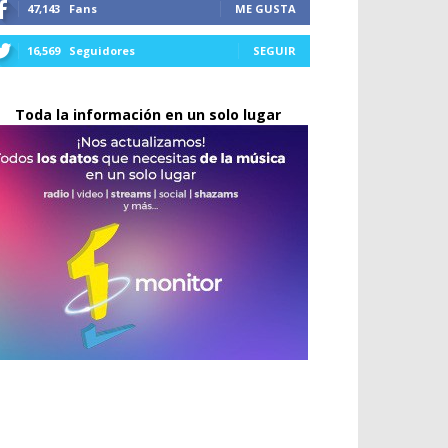
47,143
Fans
ME GUSTA
16,569
Seguidores
SEGUIR
Toda la información en un solo lugar