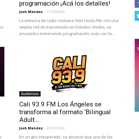
programación ¡Acá los detalles!
Josh Mendez
-
07/29/2026
La emisora de radio cristiana Vida Unida FM, con una
es
amplia red de transmisión en Estados Unidos, se
encuentra estrenando programación, esto con la...
Audiencias
Cali 93.9 FM Los Ángeles se
transforma al formato ‘Bilingual
Adult...
Josh Mendez
-
07/03/2026
e
En un giro inesperado, se anunció que una de las