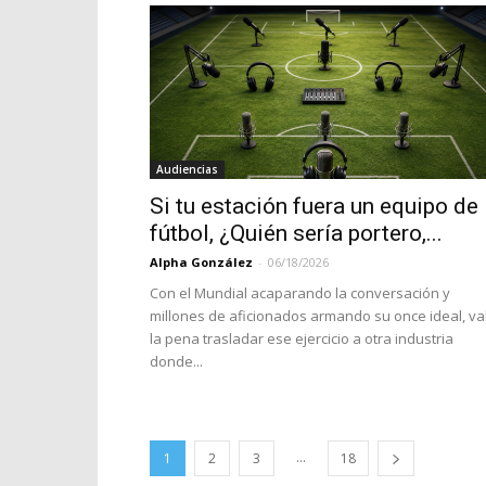
Audiencias
Si tu estación fuera un equipo de
fútbol, ¿Quién sería portero,...
Alpha González
-
06/18/2026
Con el Mundial acaparando la conversación y
millones de aficionados armando su once ideal, va
la pena trasladar ese ejercicio a otra industria
donde...
...
1
2
3
18