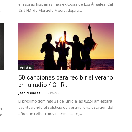
emisoras hispanas más exitosas de Los Ángeles, Cali
.
93.9 FM, de Meruelo Media, dejará...
Artistas
50 canciones para recibir el verano
en la radio / CHR...
Josh Mendez
-
06/19/2026
El próximo domingo 21 de junio a las 02:24 am estará
aconteciendo el solsticio de verano, una estación del
ón
año que refleja movimiento, calor,...
ué
.