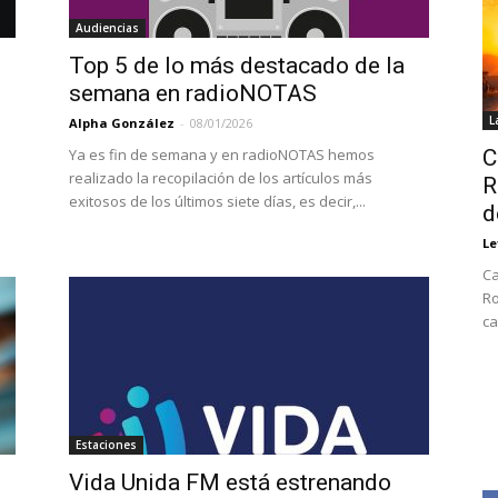
Audiencias
Top 5 de lo más destacado de la
semana en radioNOTAS
L
Alpha González
-
08/01/2026
Ya es fin de semana y en radioNOTAS hemos
C
realizado la recopilación de los artículos más
R
exitosos de los últimos siete días, es decir,...
d
Le
Ca
Ro
ca
Estaciones
Vida Unida FM está estrenando