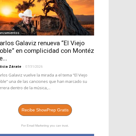
anzamientos
arlos Galaviz renueva “El Viejo
oble” en complicidad con Montéz
e...
ticia Zárate
-
07/31/2026
rlos Galaviz vuelve la mirada a el tema “El Viejo
ble” una de las canciones que han marcado su
rrera dentro de la música,...
Recibe ShowPrep Gratis
For Email Marketing you can trust.