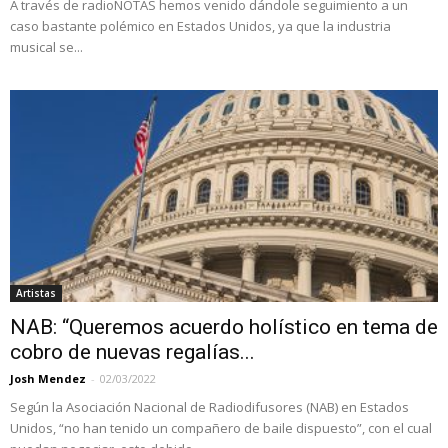
A través de radioNOTAS hemos venido dándole seguimiento a un
caso bastante polémico en Estados Unidos, ya que la industria
musical se...
Artistas
NAB: “Queremos acuerdo holístico en tema de
cobro de nuevas regalías...
Josh Mendez
-
02/03/2022
Según la Asociación Nacional de Radiodifusores (NAB) en Estados
Unidos, “no han tenido un compañero de baile dispuesto”, con el cual