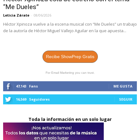
“Me Dueles”
Leticia Zárate
-
08/06/2026
Héctor Xpinoza vuelve a la escena musical con “Me Dueles” un trabajo
de la autoría de Héctor Miguel Vallejo Aguilar en la que apuesta...
Recibe ShowPrep Gratis
For Email Marketing you can trust.
47,143
Fans
ME GUSTA
16,569
Seguidores
SEGUIR
Toda la información en un solo lugar