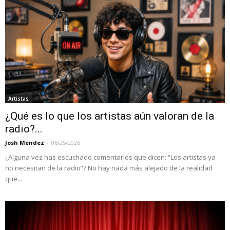
Artistas
¿Qué es lo que los artistas aún valoran de la
radio?...
Josh Mendez
-
06/25/2026
¿Alguna vez has escuchado comentarios que dicen: “Los artistas ya
no necesitan de la radio”? No hay nada más alejado de la realidad
que...