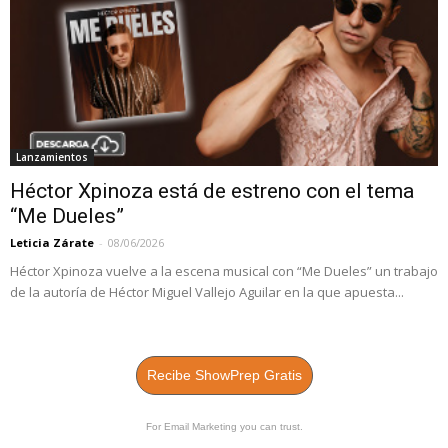
Lanzamientos
Héctor Xpinoza está de estreno con el tema
“Me Dueles”
Leticia Zárate
-
08/06/2026
Héctor Xpinoza vuelve a la escena musical con “Me Dueles” un trabajo
de la autoría de Héctor Miguel Vallejo Aguilar en la que apuesta...
Recibe ShowPrep Gratis
For Email Marketing you can trust.