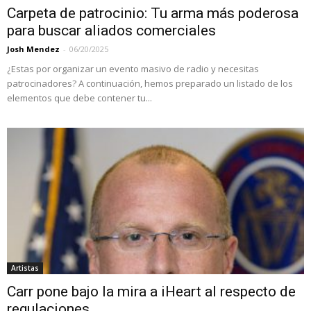
Carpeta de patrocinio: Tu arma más poderosa
para buscar aliados comerciales
Josh Mendez
-
06/20/2025
¿Estas por organizar un evento masivo de radio y necesitas
patrocinadores? A continuación, hemos preparado un listado de los
elementos que debe contener tu...
Artistas
Carr pone bajo la mira a iHeart al respecto de
regulaciones...