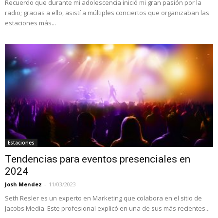
Recuerdo que durante mi adolescencia inició mi gran pasión por la
radio; gracias a ello, asistí a múltiples conciertos que organizaban las
estaciones más...
Estaciones
Tendencias para eventos presenciales en
2024
Josh Mendez
-
11/03/2023
Seth Resler es un experto en Marketing que colabora en el sitio de
Jacobs Media. Este profesional explicó en una de sus más recientes...