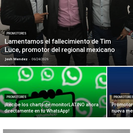
PROMOTORES
Lamentamos el fallecimiento de Tim
Luce, promotor del regional mexicano
Josh Mendez
-
06/24/2026
PROMOTORES
PROMOTORE
¡Recibe los charts de monitorLATINO ahora
Promotor
directamente en tu WhatsApp!
nueva mes