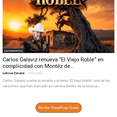
Lanzamientos
Carlos Galaviz renueva “El Viejo Roble” en
complicidad con Montéz de...
Leticia Zárate
-
07/31/2026
Carlos Galaviz vuelve la mirada a el tema “El Viejo Roble” una de las
canciones que han marcado su carrera dentro de la música,...
Recibe ShowPrep Gratis