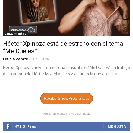
Lanzamientos
Héctor Xpinoza está de estreno con el tema
“Me Dueles”
Leticia Zárate
-
08/06/2026
Héctor Xpinoza vuelve a la escena musical con “Me Dueles” un trabajo
de la autoría de Héctor Miguel Vallejo Aguilar en la que apuesta...
Recibe ShowPrep Gratis
For Email Marketing you can trust.
47,143
Fans
ME GUSTA