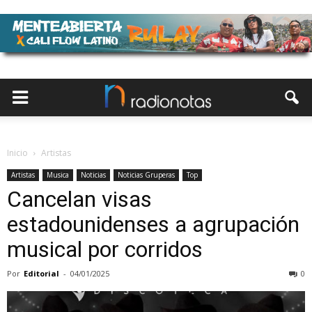
Inicio
Artistas
Artistas
Musica
Noticias
Noticias Gruperas
Top
Cancelan visas
estadounidenses a agrupación
musical por corridos
Por
Editorial
-
04/01/2025
0