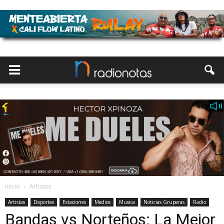
Inicio
Artistas
Artistas
Deportes
Estaciones
Medios
Musica
Noticias Gruperas
Radio
Bandas vs Norteños: La Mejor