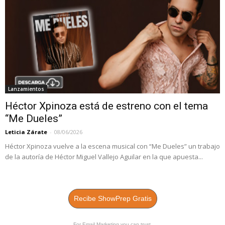
Lanzamientos
Héctor Xpinoza está de estreno con el tema
“Me Dueles”
Leticia Zárate
-
08/06/2026
Héctor Xpinoza vuelve a la escena musical con “Me Dueles” un trabajo
de la autoría de Héctor Miguel Vallejo Aguilar en la que apuesta...
Recibe ShowPrep Gratis
For Email Marketing you can trust.