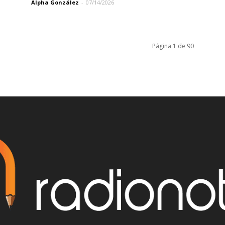
Alpha González
-
07/14/2026
Página 1 de 90