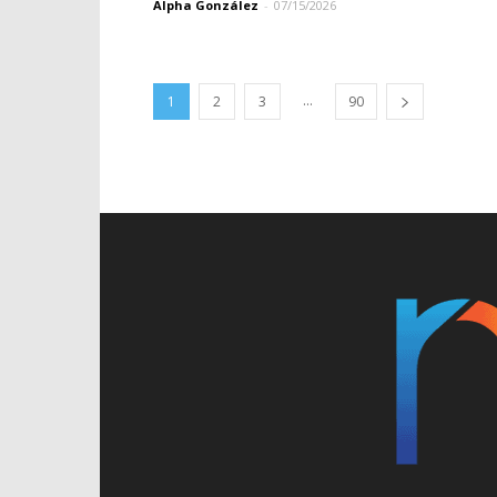
Alpha González
-
07/15/2026
...
1
2
3
90