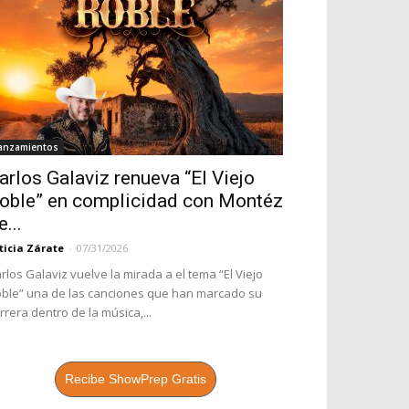
anzamientos
arlos Galaviz renueva “El Viejo
oble” en complicidad con Montéz
e...
ticia Zárate
-
07/31/2026
rlos Galaviz vuelve la mirada a el tema “El Viejo
ble” una de las canciones que han marcado su
rrera dentro de la música,...
Recibe ShowPrep Gratis