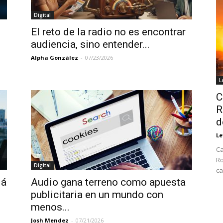
Digital
El reto de la radio no es encontrar
audiencia, sino entender...
Alpha González
-
07/23/2026
L
C
R
d
Le
Ca
Ro
Digital
ca
lá
Audio gana terreno como apuesta
publicitaria en un mundo con
menos...
Josh Mendez
-
07/21/2026