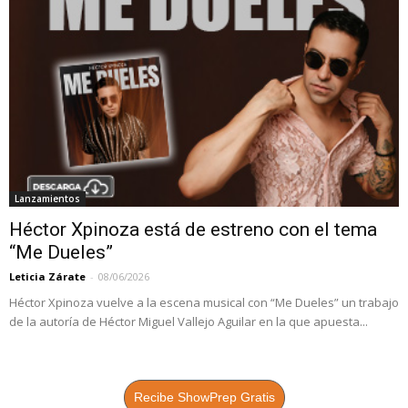
Lanzamientos
Héctor Xpinoza está de estreno con el tema
“Me Dueles”
Leticia Zárate
-
08/06/2026
Héctor Xpinoza vuelve a la escena musical con “Me Dueles” un trabajo
de la autoría de Héctor Miguel Vallejo Aguilar en la que apuesta...
Recibe ShowPrep Gratis