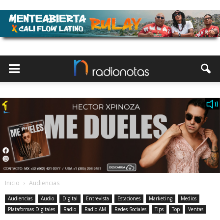
Inicio
Audiencias
Audiencias
Audio
Digital
Entrevista
Estaciones
Marketing
Medios
Plataformas Digitales
Radio
Radio AM
Redes Sociales
Tips
Top
Ventas