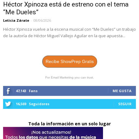
Héctor Xpinoza está de estreno con el tema
“Me Dueles”
Leticia Zárate
-
08/06/2026
Héctor Xpinoza vuelve a la escena musical con “Me Dueles” un trabajo
de la autoría de Héctor Miguel Vallejo Aguilar en la que apuesta...
Recibe ShowPrep Gratis
For Email Marketing you can trust.
47,143
Fans
ME GUSTA
16,569
Seguidores
SEGUIR
Toda la información en un solo lugar