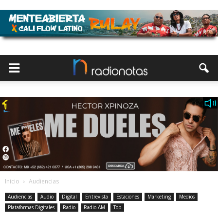
Inicio
Audiencias
Audiencias
Audio
Digital
Entrevista
Estaciones
Marketing
Medios
Plataformas Digitales
Radio
Radio AM
Top