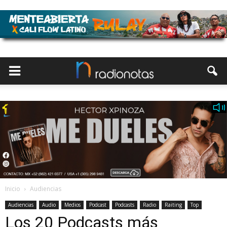
Inicio
Audiencias
Audiencias
Audio
Medios
Podcast
Podcasts
Radio
Raiting
Top
Los 20 Podcasts más