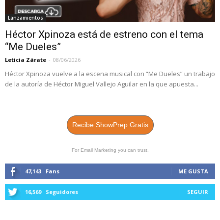
Lanzamientos
Héctor Xpinoza está de estreno con el tema
“Me Dueles”
Leticia Zárate
-
08/06/2026
Héctor Xpinoza vuelve a la escena musical con “Me Dueles” un trabajo
de la autoría de Héctor Miguel Vallejo Aguilar en la que apuesta...
Recibe ShowPrep Gratis
For Email Marketing you can trust.
47,143
Fans
ME GUSTA
16,569
Seguidores
SEGUIR