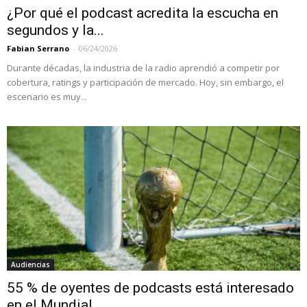
¿Por qué el podcast acredita la escucha en
segundos y la...
Fabian Serrano
-
06/24/2026
Durante décadas, la industria de la radio aprendió a competir por
cobertura, ratings y participación de mercado. Hoy, sin embargo, el
escenario es muy...
Audiencias
55 % de oyentes de podcasts está interesado
en el Mundial...