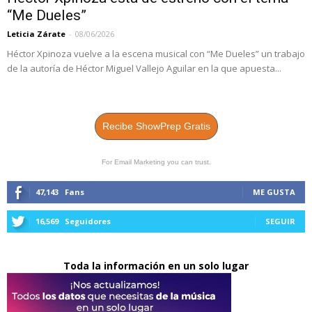
“Me Dueles”
Leticia Zárate
-
08/06/2026
Héctor Xpinoza vuelve a la escena musical con “Me Dueles” un trabajo
de la autoría de Héctor Miguel Vallejo Aguilar en la que apuesta...
Recibe ShowPrep Gratis
For Email Marketing you can trust.
47,143
Fans
ME GUSTA
16,569
Seguidores
SEGUIR
Toda la información en un solo lugar