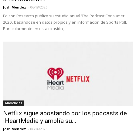
Josh Mendez
-
06/18/2026
Edison Research publico su estudio anual ‘The Podcast Consumer
2026’, basándose en datos propios y en información de Sports Poll.
Particularmente en esta ocasión,...
Audiencias
Netflix sigue apostando por los podcasts de
iHeartMedia y amplía su...
Josh Mendez
-
06/16/2026