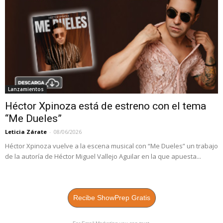
Lanzamientos
Héctor Xpinoza está de estreno con el tema
“Me Dueles”
Leticia Zárate
-
08/06/2026
Héctor Xpinoza vuelve a la escena musical con “Me Dueles” un trabajo
de la autoría de Héctor Miguel Vallejo Aguilar en la que apuesta...
Recibe ShowPrep Gratis