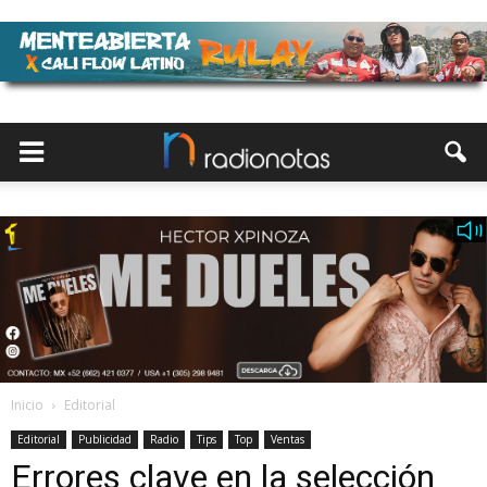
Inicio
Editorial
Editorial
Publicidad
Radio
Tips
Top
Ventas
Errores clave en la selección