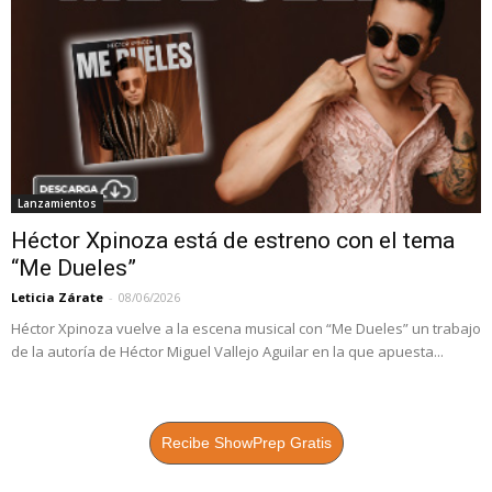
Lanzamientos
Héctor Xpinoza está de estreno con el tema
“Me Dueles”
Leticia Zárate
-
08/06/2026
Héctor Xpinoza vuelve a la escena musical con “Me Dueles” un trabajo
de la autoría de Héctor Miguel Vallejo Aguilar en la que apuesta...
Recibe ShowPrep Gratis