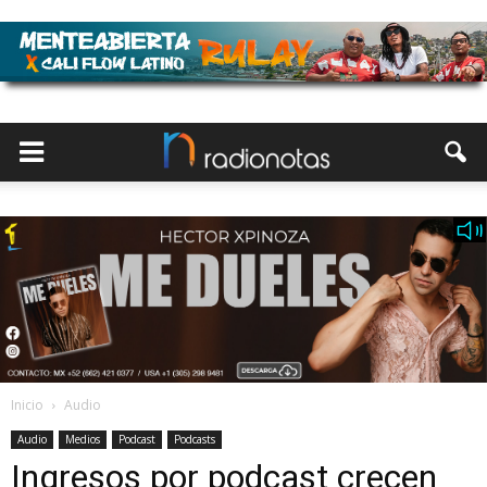
Inicio
Audio
Audio
Medios
Podcast
Podcasts
Ingresos por podcast crecen