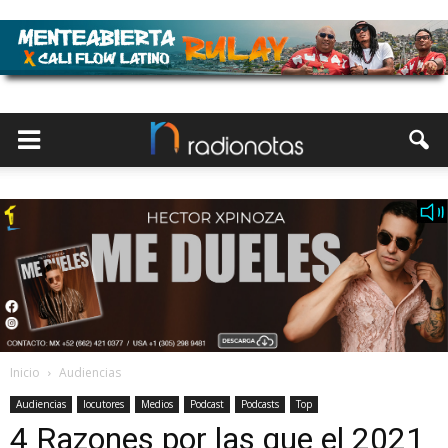
Inicio
Audiencias
Audiencias
locutores
Medios
Podcast
Podcasts
Top
4 Razones por las que el 2021