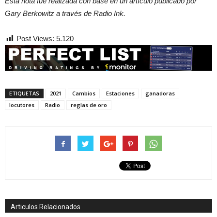
Esta nota fue realizada con base en un artículo publicado por
Gary Berkowitz a través de Radio Ink.
Post Views:
5.120
ETIQUETAS
2021
Cambios
Estaciones
ganadoras
locutores
Radio
reglas de oro
Articulos Relacionados