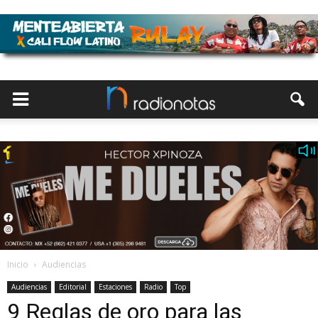
Inicio
Audiencias
Audiencias
Editorial
Estaciones
Radio
Top
9 Reglas de oro para las