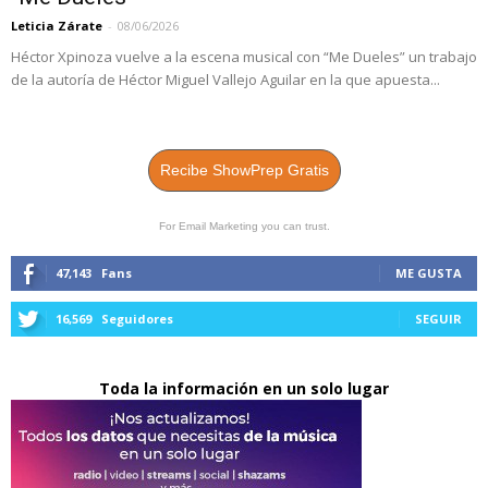
Leticia Zárate
-
08/06/2026
Héctor Xpinoza vuelve a la escena musical con “Me Dueles” un trabajo
de la autoría de Héctor Miguel Vallejo Aguilar en la que apuesta...
Recibe ShowPrep Gratis
For Email Marketing you can trust.
47,143
Fans
ME GUSTA
16,569
Seguidores
SEGUIR
Toda la información en un solo lugar