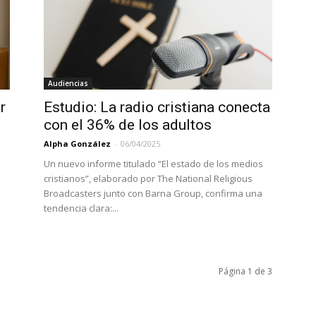
Audiencias
r
Estudio: La radio cristiana conecta
con el 36% de los adultos
Alpha González
-
06/04/2025
Un nuevo informe titulado “El estado de los medios
cristianos”, elaborado por The National Religious
Broadcasters junto con Barna Group, confirma una
tendencia clara:...
Página 1 de 3