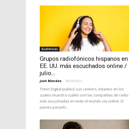
Audiencias
Grupos radiofónicos hispanos en
EE. UU. más escuchados online /
julio...
Josh Mendez
-
08/29/2025
Triton Digital publicó sus rankers, listados en los
cuales muestra cuáles son las compañías de radio
más escuchadas en todo el mundo vía online. El
jueves pasado...