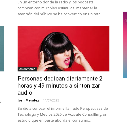
En un entorno donde la radio y los podcasts
compiten con múltiples estímulos, mantener la
atención del público se ha convertido en un reto...
Audiencias
Personas dedican diariamente 2
horas y 49 minutos a sintonizar
audio
Josh Mendez
-
11/07/2025
o
Se dio a conocer el informe llamado Perspectivas de
Tecnología y Medios 2026 de Activate Consullting, un
estudio que en parte aborda el consumo...