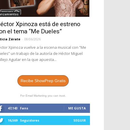
anzamientos
éctor Xpinoza está de estreno
on el tema “Me Dueles”
ticia Zárate
-
08/06/2026
ctor Xpinoza vuelve a la escena musical con “Me
eles” un trabajo de la autoría de Héctor Miguel
llejo Aguilar en la que apuesta...
Recibe ShowPrep Gratis
For Email Marketing you can trust.
47,143
Fans
ME GUSTA
16,569
Seguidores
SEGUIR