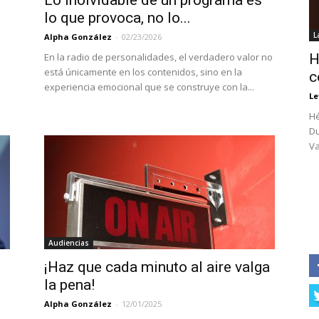
Lo inolvidable de un programa es
lo que provoca, no lo...
L
Alpha González
-
02/23/2026
En la radio de personalidades, el verdadero valor no
H
está únicamente en los contenidos, sino en la
c
experiencia emocional que se construye con la...
Le
Hé
Du
Va
Audiencias
¡Haz que cada minuto al aire valga
la pena!
Alpha González
-
12/01/2025