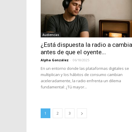
Audiencias
¿Está dispuesta la radio a cambia
antes de que el oyente...
Alpha González
-
06/18/2025
En un entorno donde las plataformas digitales se
multiplican y los hábitos de consumo cambian
aceleradamente, la radio enfrenta un dilema
fundamental: ¿Tú mayor...
1
2
3